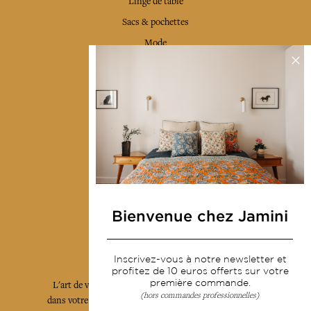
Linge de table
Sacs & pochettes
Mode
Services
Livraison & retour
CGV
Devenir revendeur
Notre communauté
Bienvenue chez Jamini
L'Art de Vivre Jamini
Inscrivez-vous à notre newsletter et
profitez de 10 euros offerts sur votre
première commande.
L'art de vivre JAMINI raconté avec poésie et élégance
(hors commandes professionnelles)
dans votre boîte mail. Inscrivez vous à notre newsletter