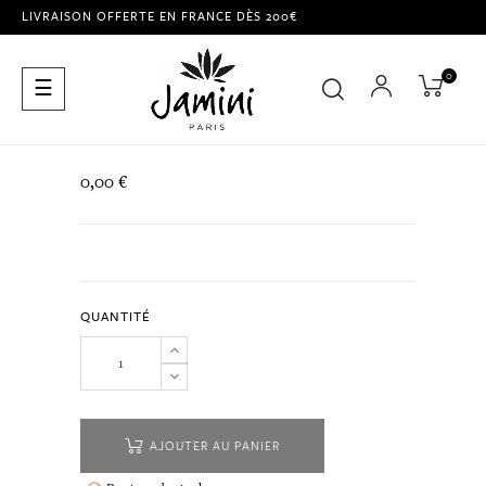
LIVRAISON OFFERTE EN FRANCE DÈS 200€
0
Basculer
☰
la
navigation
0,00 €
QUANTITÉ
AJOUTER AU PANIER