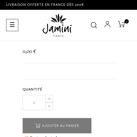
LIVRAISON OFFERTE EN FRANCE DÈS 200€
0
Basculer
☰
la
navigation
0,00 €
QUANTITÉ
AJOUTER AU PANIER