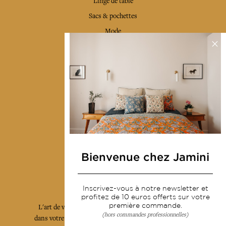
Linge de table
Sacs & pochettes
Mode
Services
Livraison & retour
CGV
Devenir revendeur
Notre communauté
Bienvenue chez Jamini
L'Art de Vivre Jamini
Inscrivez-vous à notre newsletter et
profitez de 10 euros offerts sur votre
première commande.
L'art de vivre JAMINI raconté avec poésie et élégance
(hors commandes professionnelles)
dans votre boîte mail. Inscrivez vous à notre newsletter