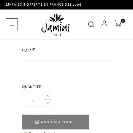
LIVRAISON OFFERTE EN FRANCE DÈS 200€
0
Basculer
☰
la
navigation
0,00 €
QUANTITÉ
AJOUTER AU PANIER