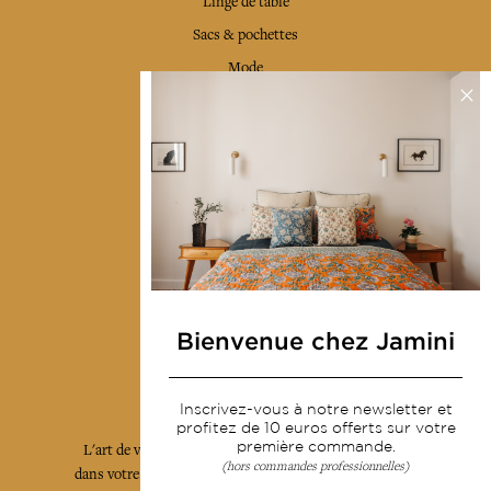
Linge de table
Sacs & pochettes
Mode
Services
Livraison & retour
CGV
Devenir revendeur
Notre communauté
Bienvenue chez Jamini
L'Art de Vivre Jamini
Inscrivez-vous à notre newsletter et
profitez de 10 euros offerts sur votre
première commande.
L'art de vivre JAMINI raconté avec poésie et élégance
(hors commandes professionnelles)
dans votre boîte mail. Inscrivez vous à notre newsletter