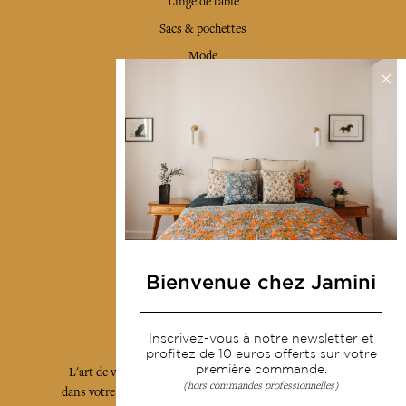
Linge de table
Sacs & pochettes
Mode
Services
Livraison & retour
CGV
Devenir revendeur
Notre communauté
Bienvenue chez Jamini
L'Art de Vivre Jamini
Inscrivez-vous à notre newsletter et
profitez de 10 euros offerts sur votre
première commande.
L'art de vivre JAMINI raconté avec poésie et élégance
(hors commandes professionnelles)
dans votre boîte mail. Inscrivez vous à notre newsletter