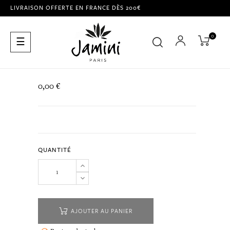
LIVRAISON OFFERTE EN FRANCE DÈS 200€
0
Basculer
☰
la
navigation
0,00 €
QUANTITÉ
AJOUTER AU PANIER