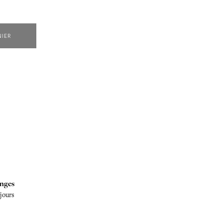
NIER
nges
 jours