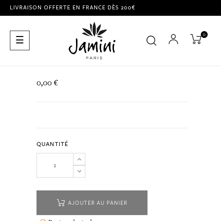
LIVRAISON OFFERTE EN FRANCE DÈS 200€
0
Basculer
☰
la
navigation
0,00 €
QUANTITÉ
AJOUTER AU PANIER