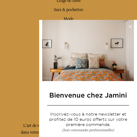
Linge de table
Sacs & pochettes
Mode
Services
Livraison & retour
CGV
Devenir revendeur
Notre communauté
Bienvenue chez Jamini
L'Art de Vivre Jamini
Inscrivez-vous à notre newsletter et
profitez de 10 euros offerts sur votre
première commande.
L'art de vivre JAMINI raconté avec poésie et élégance
(hors commandes professionnelles)
dans votre boîte mail. Inscrivez vous à notre newsletter