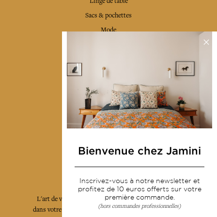
Linge de table
Sacs & pochettes
Mode
Services
Livraison & retour
CGV
Devenir revendeur
Notre communauté
Bienvenue chez Jamini
L'Art de Vivre Jamini
Inscrivez-vous à notre newsletter et
profitez de 10 euros offerts sur votre
première commande.
L'art de vivre JAMINI raconté avec poésie et élégance
(hors commandes professionnelles)
dans votre boîte mail. Inscrivez vous à notre newsletter