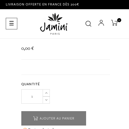
LIVRAISON OFFERTE EN FRANCE DÈS 200€
0
Basculer
☰
la
navigation
0,00 €
QUANTITÉ
AJOUTER AU PANIER