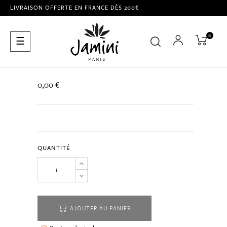
LIVRAISON OFFERTE EN FRANCE DÈS 200€
0
Basculer
☰
la
navigation
0,00 €
QUANTITÉ
AJOUTER AU PANIER