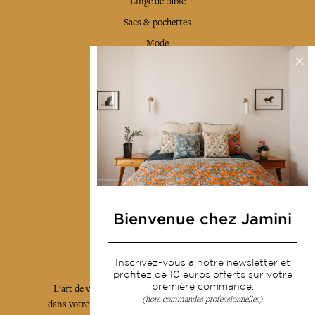
Linge de table
Sacs & pochettes
Mode
Services
Livraison & retour
CGV
Devenir revendeur
Notre communauté
Bienvenue chez Jamini
L'Art de Vivre Jamini
Inscrivez-vous à notre newsletter et
profitez de 10 euros offerts sur votre
première commande.
L'art de vivre JAMINI raconté avec poésie et élégance
(hors commandes professionnelles)
dans votre boîte mail. Inscrivez vous à notre newsletter