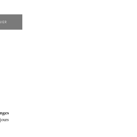
NIER
nges
 jours