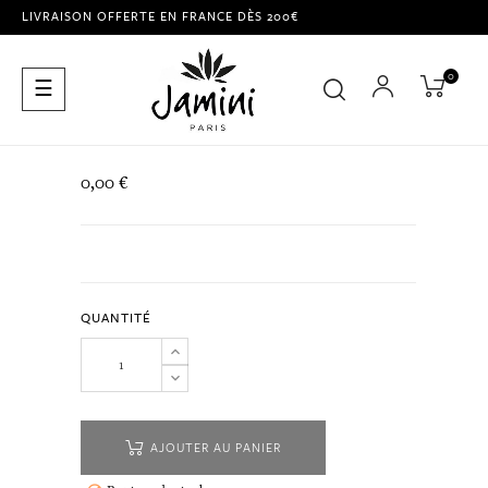
LIVRAISON OFFERTE EN FRANCE DÈS 200€
0
Basculer
☰
la
navigation
0,00 €
QUANTITÉ
AJOUTER AU PANIER