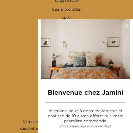
Linge de table
Sacs & pochettes
Mode
Services
Livraison & retour
CGV
Devenir revendeur
Notre communauté
Bienvenue chez Jamini
L'Art de Vivre Jamini
Inscrivez-vous à notre newsletter et
profitez de 10 euros offerts sur votre
première commande.
L'art de vivre JAMINI raconté avec poésie et élégance
(hors commandes professionnelles)
dans votre boîte mail. Inscrivez vous à notre newsletter