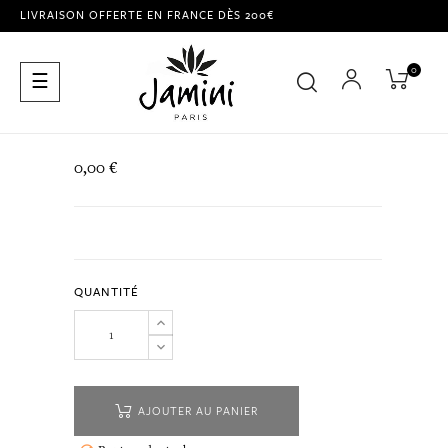
LIVRAISON OFFERTE EN FRANCE DÈS 200€
0
Basculer
☰
la
navigation
0,00 €
QUANTITÉ
AJOUTER AU PANIER