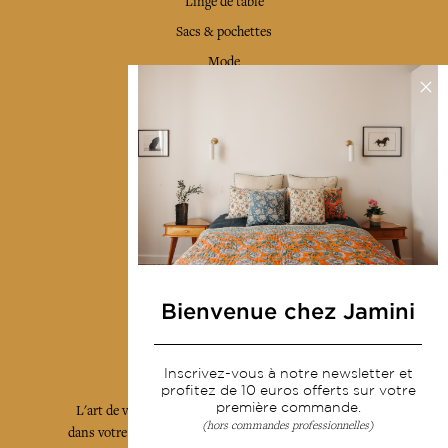
Linge de table
Sacs & pochettes
Mode
Services
Livraison & retour
CGV
Devenir revendeur
Notre communauté
Bienvenue chez Jamini
L'Art de Vivre Jamini
Inscrivez-vous à notre newsletter et
profitez de 10 euros offerts sur votre
première commande.
L'art de vivre JAMINI raconté avec poésie et élégance
(hors commandes professionnelles)
dans votre boîte mail. Inscrivez vous à notre newsletter