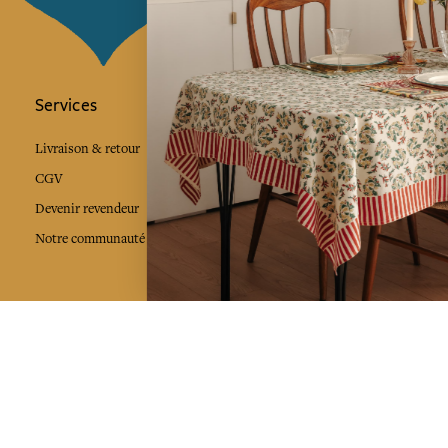
Services
L'Art de Vivr
L'art de vivre JA
Livraison & retour
vous à notre news
CGV
Devenir revendeur
Notre communauté
J'accepte l
Facebook
Pinte