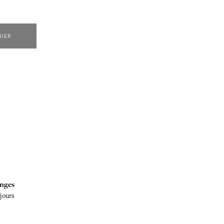
NIER
nges
 jours