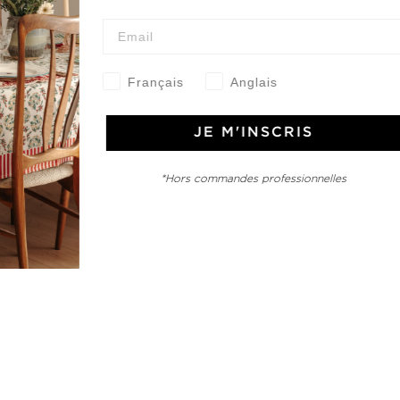
Français
Anglais
e Jamini
MINI raconté avec poésie et élégance dans votre boîte mail. Inscrivez
JE M'INSCRIS
letter et rentrez dans l'univers Jamini.
*Hors commandes professionnelles
S'INSCRIRE
es termes et conditions et la politique de confidentialité
rest
Instagram