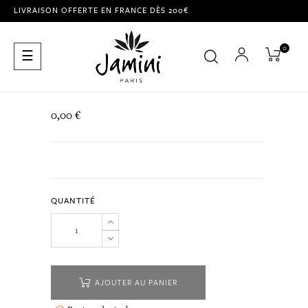
LIVRAISON OFFERTE EN FRANCE DÈS 200€
0
Basculer
☰
la
navigation
0,00 €
QUANTITÉ
AJOUTER AU PANIER