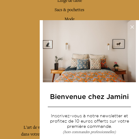
Linge de table
Sacs & pochettes
Mode
Services
Livraison & retour
CGV
Devenir revendeur
Notre communauté
Bienvenue chez Jamini
L'Art de Vivre Jamini
Inscrivez-vous à notre newsletter et
profitez de 10 euros offerts sur votre
première commande.
L'art de vivre JAMINI raconté avec poésie et élégance
(hors commandes professionnelles)
dans votre boîte mail. Inscrivez vous à notre newsletter