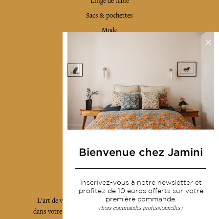
Linge de table
Sacs & pochettes
Mode
Services
Livraison & retour
CGV
Devenir revendeur
Notre communauté
Bienvenue chez Jamini
L'Art de Vivre Jamini
Inscrivez-vous à notre newsletter et
profitez de 10 euros offerts sur votre
première commande.
L'art de vivre JAMINI raconté avec poésie et élégance
(hors commandes professionnelles)
dans votre boîte mail. Inscrivez vous à notre newsletter