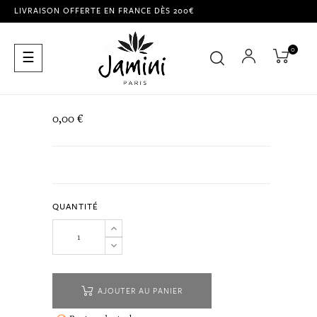
LIVRAISON OFFERTE EN FRANCE DÈS 200€
0
Basculer
☰
la
navigation
0,00 €
QUANTITÉ
AJOUTER AU PANIER