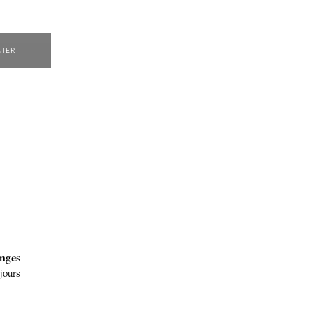
NIER
nges
 jours