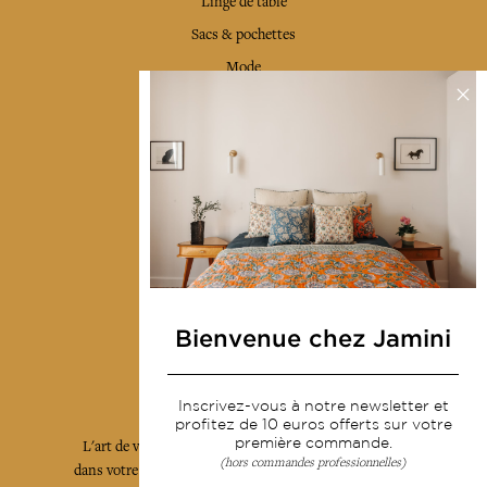
Linge de table
Sacs & pochettes
Mode
Services
Livraison & retour
CGV
Devenir revendeur
Notre communauté
Bienvenue chez Jamini
L'Art de Vivre Jamini
Inscrivez-vous à notre newsletter et
profitez de 10 euros offerts sur votre
première commande.
L'art de vivre JAMINI raconté avec poésie et élégance
(hors commandes professionnelles)
dans votre boîte mail. Inscrivez vous à notre newsletter