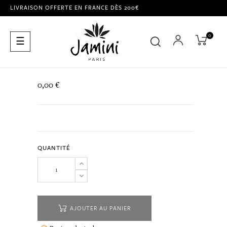
LIVRAISON OFFERTE EN FRANCE DÈS 200€
0
Basculer
☰
la
navigation
0,00 €
QUANTITÉ
AJOUTER AU PANIER