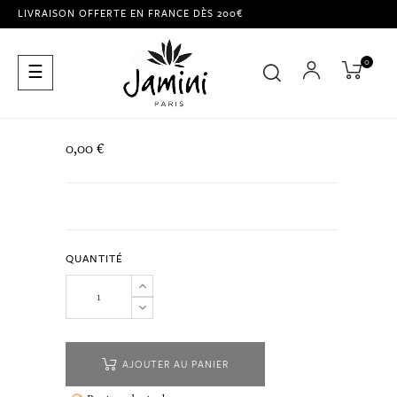
LIVRAISON OFFERTE EN FRANCE DÈS 200€
0
Basculer
☰
la
navigation
0,00 €
QUANTITÉ
AJOUTER AU PANIER