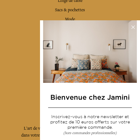
Linge de table
Sacs & pochettes
Mode
Services
Livraison & retour
CGV
Devenir revendeur
Notre communauté
Bienvenue chez Jamini
L'Art de Vivre Jamini
Inscrivez-vous à notre newsletter et
profitez de 10 euros offerts sur votre
première commande.
L'art de vivre JAMINI raconté avec poésie et élégance
(hors commandes professionnelles)
dans votre boîte mail. Inscrivez vous à notre newsletter