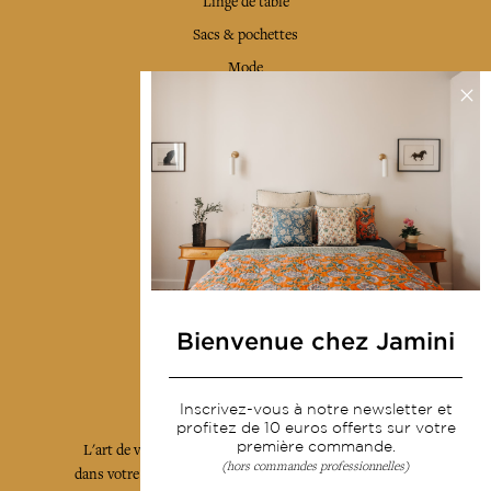
Linge de table
Sacs & pochettes
Mode
Services
Livraison & retour
CGV
Devenir revendeur
Notre communauté
Bienvenue chez Jamini
L'Art de Vivre Jamini
Inscrivez-vous à notre newsletter et
profitez de 10 euros offerts sur votre
première commande.
L'art de vivre JAMINI raconté avec poésie et élégance
(hors commandes professionnelles)
dans votre boîte mail. Inscrivez vous à notre newsletter