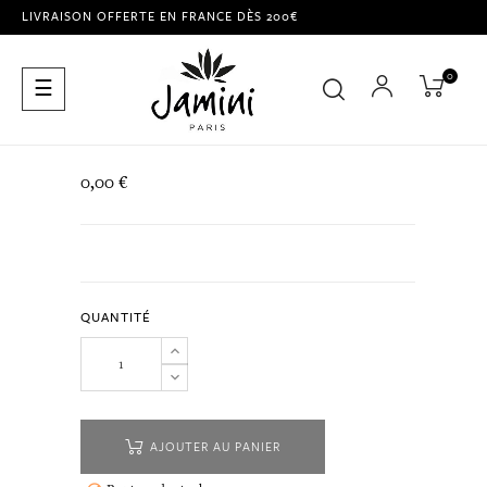
LIVRAISON OFFERTE EN FRANCE DÈS 200€
0
Basculer
☰
la
navigation
0,00 €
QUANTITÉ
AJOUTER AU PANIER