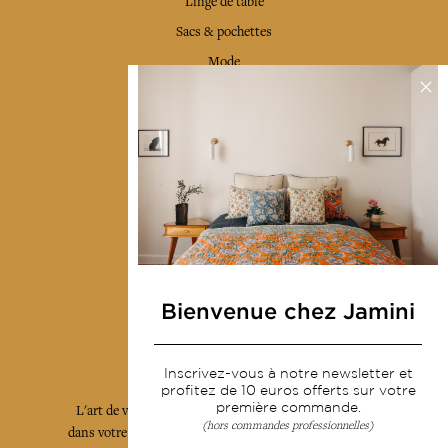
Linge de table
Sacs & pochettes
Mode
Services
Livraison & retour
CGV
Devenir revendeur
Notre communauté
Bienvenue chez Jamini
L'Art de Vivre Jamini
Inscrivez-vous à notre newsletter et
profitez de 10 euros offerts sur votre
première commande.
L'art de vivre JAMINI raconté avec poésie et élégance
(hors commandes professionnelles)
dans votre boîte mail. Inscrivez vous à notre newsletter