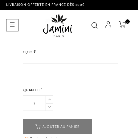
LIVRAISON OFFERTE EN FRANCE DÈS 200€
0
Basculer
☰
la
navigation
0,00 €
QUANTITÉ
AJOUTER AU PANIER