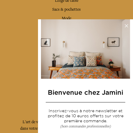
Linge de table
Sacs & pochettes
Mode
Services
Livraison & retour
CGV
Devenir revendeur
Notre communauté
Bienvenue chez Jamini
L'Art de Vivre Jamini
Inscrivez-vous à notre newsletter et
profitez de 10 euros offerts sur votre
première commande.
L'art de vivre JAMINI raconté avec poésie et élégance
(hors commandes professionnelles)
dans votre boîte mail. Inscrivez vous à notre newsletter