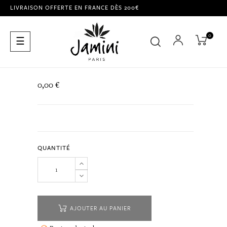
LIVRAISON OFFERTE EN FRANCE DÈS 200€
0
Basculer
☰
la
navigation
0,00 €
QUANTITÉ
AJOUTER AU PANIER