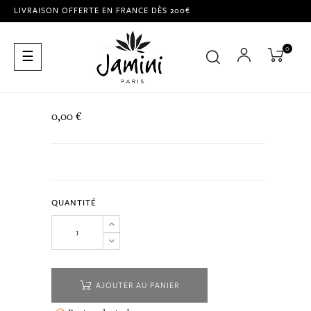
LIVRAISON OFFERTE EN FRANCE DÈS 200€
0
Basculer
☰
la
navigation
0,00 €
QUANTITÉ
AJOUTER AU PANIER