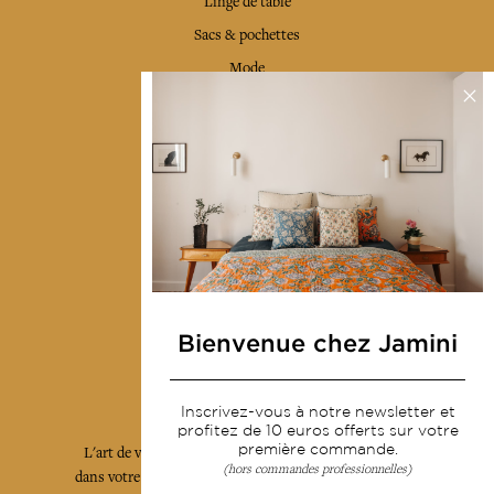
Linge de table
Sacs & pochettes
Mode
Services
Livraison & retour
CGV
Devenir revendeur
Notre communauté
Bienvenue chez Jamini
L'Art de Vivre Jamini
Inscrivez-vous à notre newsletter et
profitez de 10 euros offerts sur votre
première commande.
L'art de vivre JAMINI raconté avec poésie et élégance
(hors commandes professionnelles)
dans votre boîte mail. Inscrivez vous à notre newsletter