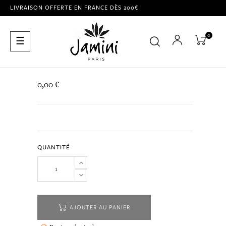
LIVRAISON OFFERTE EN FRANCE DÈS 200€
0
Basculer
☰
la
navigation
0,00 €
QUANTITÉ
AJOUTER AU PANIER