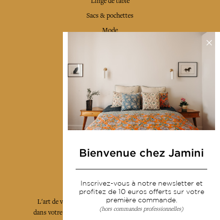
Linge de table
Sacs & pochettes
Mode
Services
Livraison & retour
CGV
Devenir revendeur
Notre communauté
Bienvenue chez Jamini
L'Art de Vivre Jamini
Inscrivez-vous à notre newsletter et
profitez de 10 euros offerts sur votre
première commande.
L'art de vivre JAMINI raconté avec poésie et élégance
(hors commandes professionnelles)
dans votre boîte mail. Inscrivez vous à notre newsletter