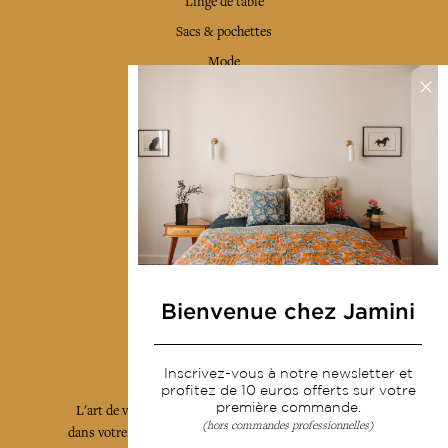
Linge de table
Sacs & pochettes
Mode
Services
Livraison & retour
CGV
Devenir revendeur
Notre communauté
Bienvenue chez Jamini
L'Art de Vivre Jamini
Inscrivez-vous à notre newsletter et
profitez de 10 euros offerts sur votre
première commande.
L'art de vivre JAMINI raconté avec poésie et élégance
(hors commandes professionnelles)
dans votre boîte mail. Inscrivez vous à notre newsletter