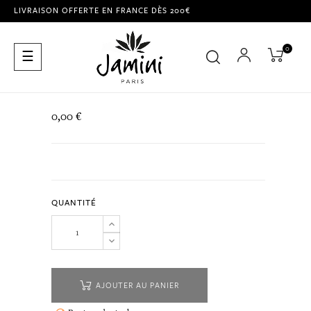
LIVRAISON OFFERTE EN FRANCE DÈS 200€
0
Basculer
☰
la
navigation
0,00 €
QUANTITÉ
AJOUTER AU PANIER