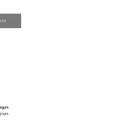
NIER
nges
 jours