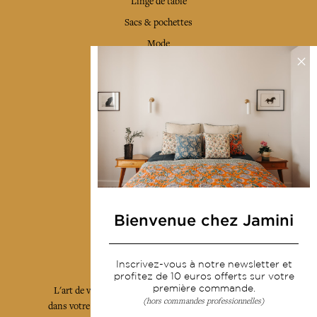
Linge de table
Sacs & pochettes
Mode
Services
Livraison & retour
CGV
Devenir revendeur
Notre communauté
Bienvenue chez Jamini
L'Art de Vivre Jamini
Inscrivez-vous à notre newsletter et
profitez de 10 euros offerts sur votre
première commande.
L'art de vivre JAMINI raconté avec poésie et élégance
(hors commandes professionnelles)
dans votre boîte mail. Inscrivez vous à notre newsletter