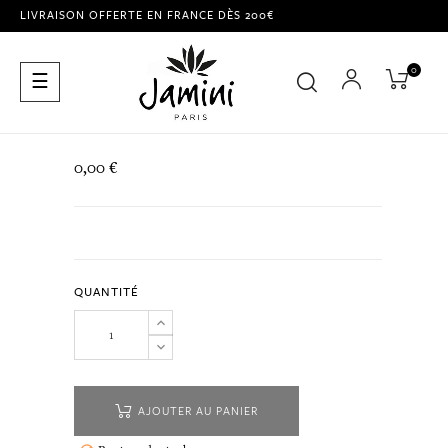
LIVRAISON OFFERTE EN FRANCE DÈS 200€
0
Basculer
☰
la
navigation
0,00 €
QUANTITÉ
AJOUTER AU PANIER