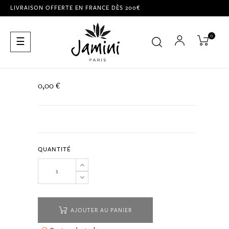
LIVRAISON OFFERTE EN FRANCE DÈS 200€
0
Basculer
☰
la
navigation
0,00 €
QUANTITÉ
AJOUTER AU PANIER