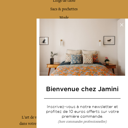
Linge de table
Sacs & pochettes
Mode
Services
Livraison & retour
CGV
Devenir revendeur
Notre communauté
Bienvenue chez Jamini
L'Art de Vivre Jamini
Inscrivez-vous à notre newsletter et
profitez de 10 euros offerts sur votre
première commande.
L'art de vivre JAMINI raconté avec poésie et élégance
(hors commandes professionnelles)
dans votre boîte mail. Inscrivez vous à notre newsletter