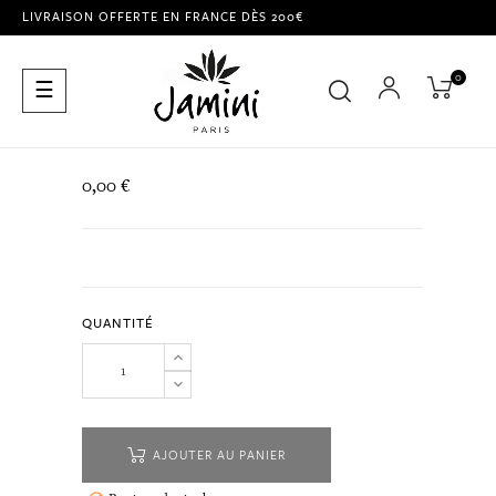
LIVRAISON OFFERTE EN FRANCE DÈS 200€
0
Basculer
☰
la
navigation
0,00 €
QUANTITÉ
AJOUTER AU PANIER