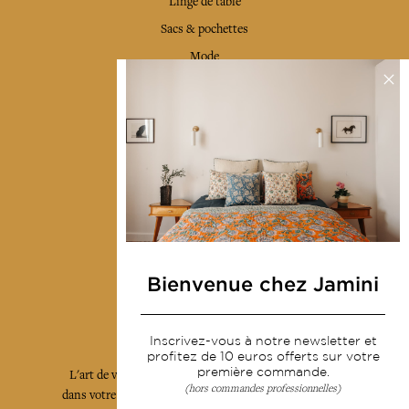
Linge de table
Sacs & pochettes
Mode
Services
Livraison & retour
CGV
Devenir revendeur
Notre communauté
Bienvenue chez Jamini
L'Art de Vivre Jamini
Inscrivez-vous à notre newsletter et
profitez de 10 euros offerts sur votre
première commande.
L'art de vivre JAMINI raconté avec poésie et élégance
(hors commandes professionnelles)
dans votre boîte mail. Inscrivez vous à notre newsletter