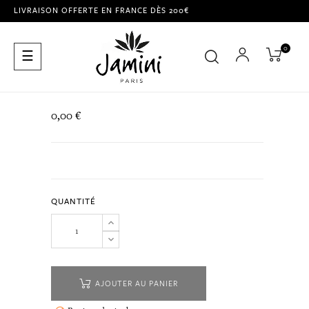
LIVRAISON OFFERTE EN FRANCE DÈS 200€
0
Basculer
☰
la
navigation
0,00 €
QUANTITÉ
AJOUTER AU PANIER