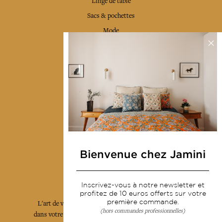
Linge de table
Sacs & pochettes
Mode
Services
Livraison & retour
CGV
Devenir revendeur
Notre communauté
Bienvenue chez Jamini
L'Art de Vivre Jamini
Inscrivez-vous à notre newsletter et
profitez de 10 euros offerts sur votre
première commande.
L'art de vivre JAMINI raconté avec poésie et élégance
(hors commandes professionnelles)
dans votre boîte mail. Inscrivez vous à notre newsletter