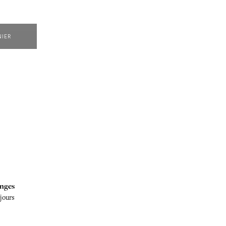
NIER
nges
 jours