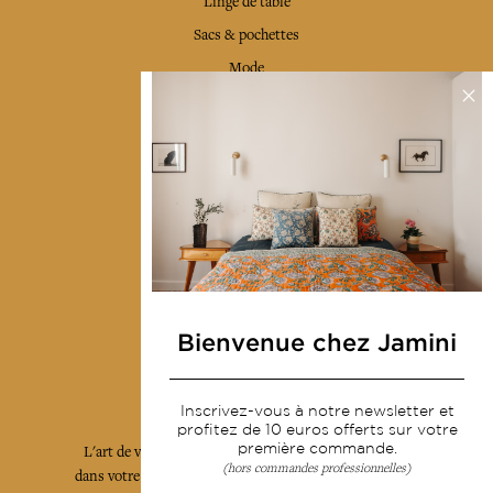
Linge de table
Sacs & pochettes
Mode
Services
Livraison & retour
CGV
Devenir revendeur
Notre communauté
Bienvenue chez Jamini
L'Art de Vivre Jamini
Inscrivez-vous à notre newsletter et
profitez de 10 euros offerts sur votre
première commande.
L'art de vivre JAMINI raconté avec poésie et élégance
(hors commandes professionnelles)
dans votre boîte mail. Inscrivez vous à notre newsletter