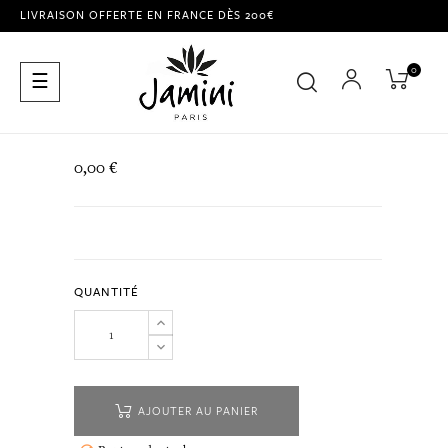
LIVRAISON OFFERTE EN FRANCE DÈS 200€
0
Basculer
☰
la
navigation
0,00 €
QUANTITÉ
AJOUTER AU PANIER