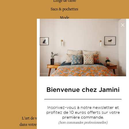
Linge de table
Sacs & pochettes
Mode
Services
Livraison & retour
CGV
Devenir revendeur
Notre communauté
Bienvenue chez Jamini
L'Art de Vivre Jamini
Inscrivez-vous à notre newsletter et
profitez de 10 euros offerts sur votre
première commande.
L'art de vivre JAMINI raconté avec poésie et élégance
(hors commandes professionnelles)
dans votre boîte mail. Inscrivez vous à notre newsletter