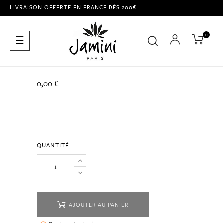
LIVRAISON OFFERTE EN FRANCE DÈS 200€
0
Basculer
☰
la
navigation
0,00 €
QUANTITÉ
AJOUTER AU PANIER