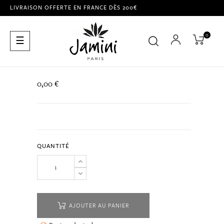
LIVRAISON OFFERTE EN FRANCE DÈS 200€
0
Basculer
☰
la
navigation
0,00 €
QUANTITÉ
AJOUTER AU PANIER