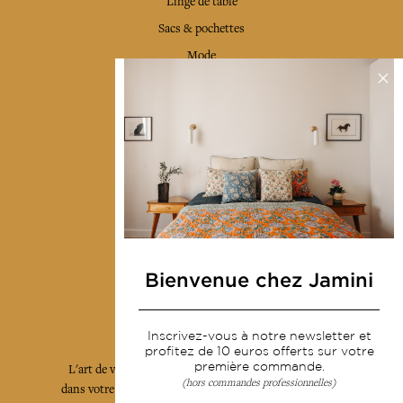
Linge de table
Sacs & pochettes
Mode
Services
Livraison & retour
CGV
Devenir revendeur
Notre communauté
Bienvenue chez Jamini
L'Art de Vivre Jamini
Inscrivez-vous à notre newsletter et
profitez de 10 euros offerts sur votre
première commande.
L'art de vivre JAMINI raconté avec poésie et élégance
(hors commandes professionnelles)
dans votre boîte mail. Inscrivez vous à notre newsletter