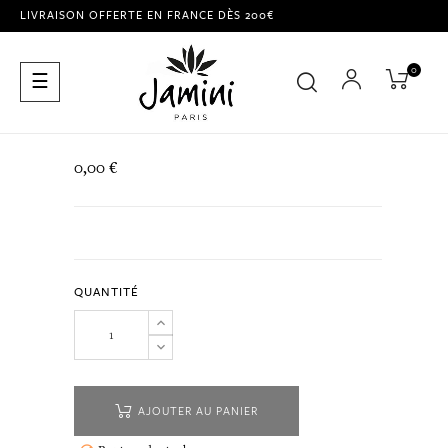
LIVRAISON OFFERTE EN FRANCE DÈS 200€
0
Basculer
☰
la
navigation
0,00 €
QUANTITÉ
AJOUTER AU PANIER