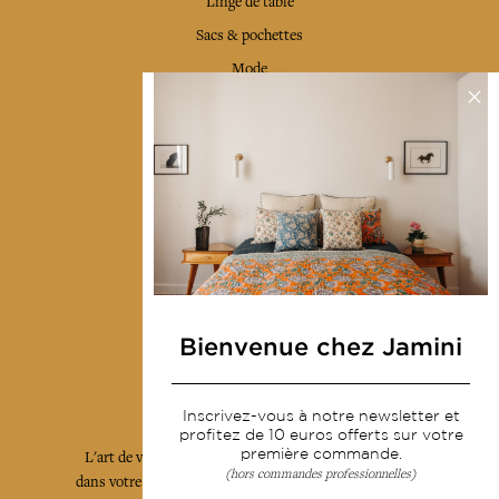
Linge de table
Sacs & pochettes
Mode
Services
Livraison & retour
CGV
Devenir revendeur
Notre communauté
Bienvenue chez Jamini
L'Art de Vivre Jamini
Inscrivez-vous à notre newsletter et
profitez de 10 euros offerts sur votre
première commande.
L'art de vivre JAMINI raconté avec poésie et élégance
(hors commandes professionnelles)
dans votre boîte mail. Inscrivez vous à notre newsletter