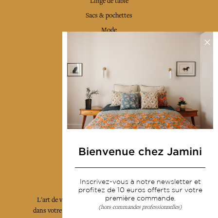
Linge de table
Sacs & pochettes
Mode
Services
Livraison & retour
CGV
Devenir revendeur
Notre communauté
Bienvenue chez Jamini
L'Art de Vivre Jamini
Inscrivez-vous à notre newsletter et
profitez de 10 euros offerts sur votre
première commande.
L'art de vivre JAMINI raconté avec poésie et élégance
(hors commandes professionnelles)
dans votre boîte mail. Inscrivez vous à notre newsletter