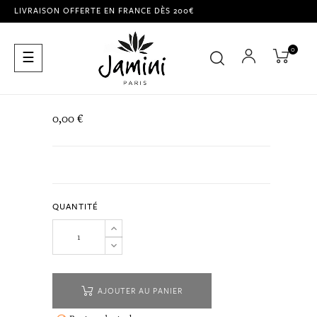
LIVRAISON OFFERTE EN FRANCE DÈS 200€
0
Basculer
☰
la
navigation
0,00 €
QUANTITÉ
AJOUTER AU PANIER