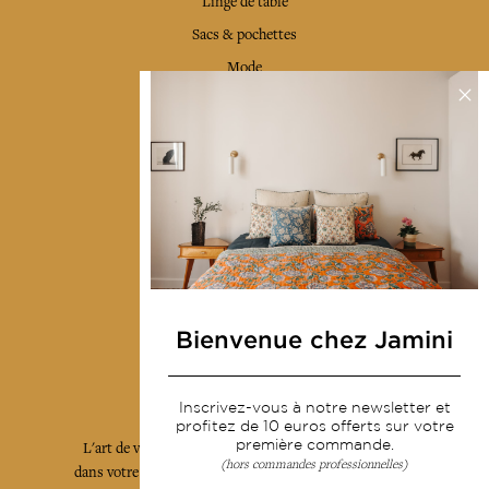
Linge de table
Sacs & pochettes
Mode
Services
Livraison & retour
CGV
Devenir revendeur
Notre communauté
Bienvenue chez Jamini
L'Art de Vivre Jamini
Inscrivez-vous à notre newsletter et
profitez de 10 euros offerts sur votre
première commande.
L'art de vivre JAMINI raconté avec poésie et élégance
(hors commandes professionnelles)
dans votre boîte mail. Inscrivez vous à notre newsletter