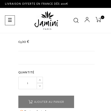
LIVRAISON OFFERTE EN FRANCE DÈS 200€
0
Basculer
☰
la
navigation
0,00 €
QUANTITÉ
AJOUTER AU PANIER