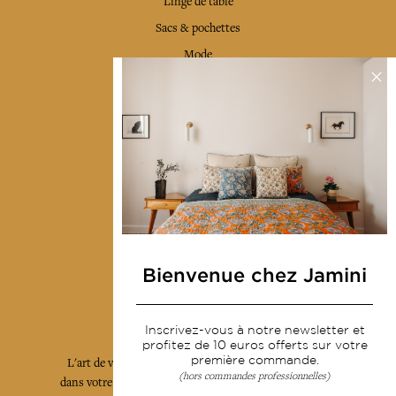
Linge de table
Sacs & pochettes
Mode
Services
Livraison & retour
CGV
Devenir revendeur
Notre communauté
Bienvenue chez Jamini
L'Art de Vivre Jamini
Inscrivez-vous à notre newsletter et
profitez de 10 euros offerts sur votre
première commande.
L'art de vivre JAMINI raconté avec poésie et élégance
(hors commandes professionnelles)
dans votre boîte mail. Inscrivez vous à notre newsletter