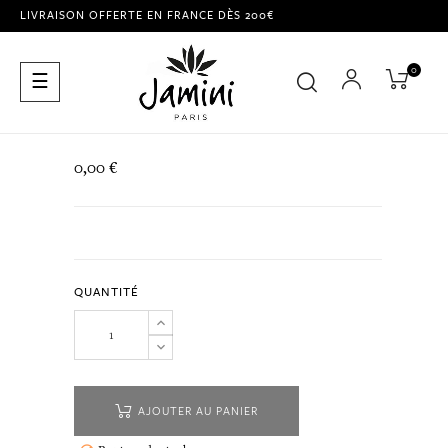
LIVRAISON OFFERTE EN FRANCE DÈS 200€
0
Basculer
☰
la
navigation
0,00 €
QUANTITÉ
AJOUTER AU PANIER