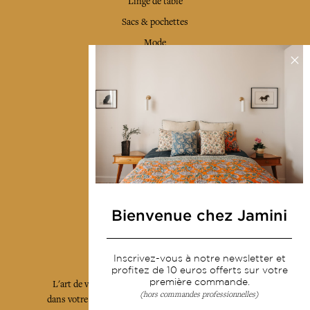
Linge de table
Sacs & pochettes
Mode
Services
Livraison & retour
CGV
Devenir revendeur
Notre communauté
Bienvenue chez Jamini
L'Art de Vivre Jamini
Inscrivez-vous à notre newsletter et
profitez de 10 euros offerts sur votre
première commande.
L'art de vivre JAMINI raconté avec poésie et élégance
(hors commandes professionnelles)
dans votre boîte mail. Inscrivez vous à notre newsletter