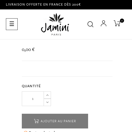
LIVRAISON OFFERTE EN FRANCE DÈS 200€
0
Basculer
☰
la
navigation
0,00 €
QUANTITÉ
AJOUTER AU PANIER