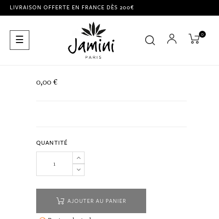
LIVRAISON OFFERTE EN FRANCE DÈS 200€
0
Basculer
☰
la
navigation
0,00 €
QUANTITÉ
AJOUTER AU PANIER