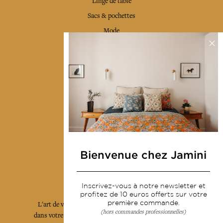
Linge de table
Sacs & pochettes
Mode
Services
Livraison & retour
CGV
Devenir revendeur
Notre communauté
Bienvenue chez Jamini
L'Art de Vivre Jamini
Inscrivez-vous à notre newsletter et
profitez de 10 euros offerts sur votre
première commande.
L'art de vivre JAMINI raconté avec poésie et élégance
(hors commandes professionnelles)
dans votre boîte mail. Inscrivez vous à notre newsletter