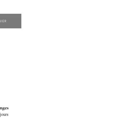
NIER
nges
 jours