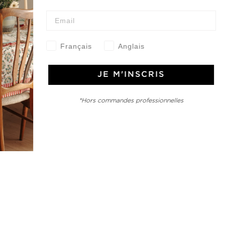
Français
Anglais
e Jamini
MINI raconté avec poésie et élégance dans votre boîte mail. Inscrivez
JE M'INSCRIS
letter et rentrez dans l'univers Jamini.
*Hors commandes professionnelles
S'INSCRIRE
es termes et conditions et la politique de confidentialité
rest
Instagram