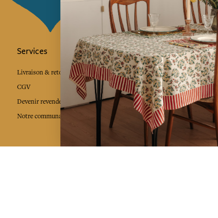
Services
L'Art de Vivr
L'art de vivre JA
Livraison & retour
vous à notre news
CGV
Devenir revendeur
Notre communauté
J'accepte l
Facebook
Pinte