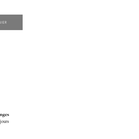
NIER
nges
 jours