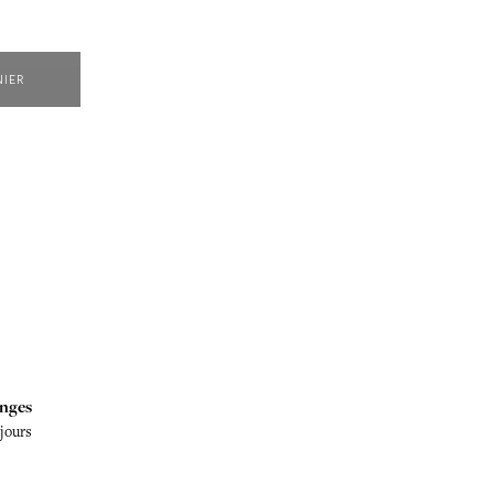
NIER
nges
 jours