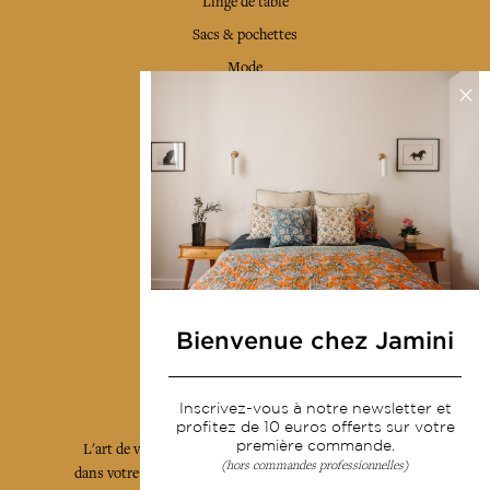
Linge de table
Sacs & pochettes
Mode
Services
Livraison & retour
CGV
Devenir revendeur
Notre communauté
Bienvenue chez Jamini
L'Art de Vivre Jamini
Inscrivez-vous à notre newsletter et
profitez de 10 euros offerts sur votre
première commande.
L'art de vivre JAMINI raconté avec poésie et élégance
(hors commandes professionnelles)
dans votre boîte mail. Inscrivez vous à notre newsletter