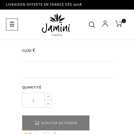
LIVRAISON OFFERTE EN FRANCE DÈS 200€
0
Basculer
☰
la
navigation
0,00 €
QUANTITÉ
AJOUTER AU PANIER