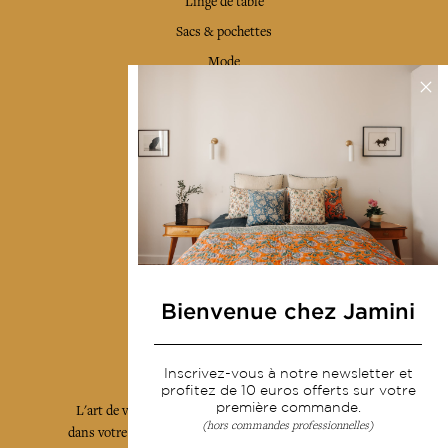
Linge de table
Sacs & pochettes
Mode
Services
Livraison & retour
CGV
Devenir revendeur
Notre communauté
Bienvenue chez Jamini
L'Art de Vivre Jamini
Inscrivez-vous à notre newsletter et
profitez de 10 euros offerts sur votre
première commande.
L'art de vivre JAMINI raconté avec poésie et élégance
(hors commandes professionnelles)
dans votre boîte mail. Inscrivez vous à notre newsletter