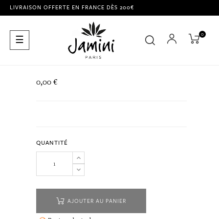
LIVRAISON OFFERTE EN FRANCE DÈS 200€
0
Basculer
☰
la
navigation
0,00 €
QUANTITÉ
AJOUTER AU PANIER