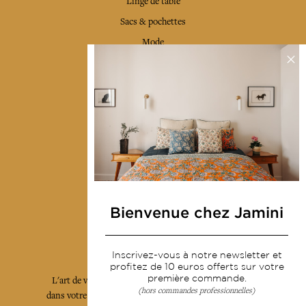
Linge de table
Sacs & pochettes
Mode
Services
Livraison & retour
CGV
Devenir revendeur
Notre communauté
Bienvenue chez Jamini
L'Art de Vivre Jamini
Inscrivez-vous à notre newsletter et
profitez de 10 euros offerts sur votre
première commande.
L'art de vivre JAMINI raconté avec poésie et élégance
(hors commandes professionnelles)
dans votre boîte mail. Inscrivez vous à notre newsletter