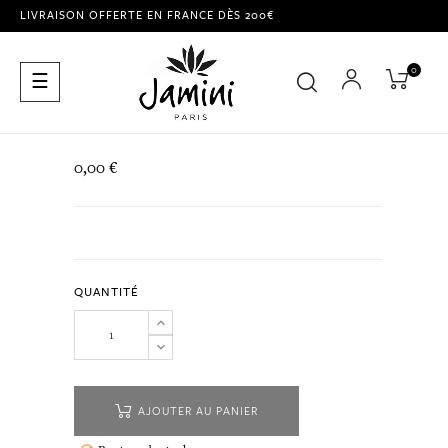
LIVRAISON OFFERTE EN FRANCE DÈS 200€
0
Basculer
☰
la
navigation
0,00 €
QUANTITÉ
AJOUTER AU PANIER