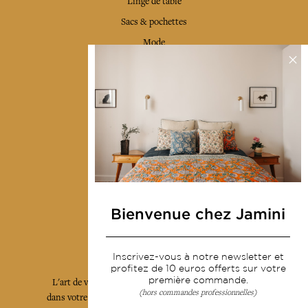
Linge de table
Sacs & pochettes
Mode
Services
Livraison & retour
CGV
Devenir revendeur
Notre communauté
Bienvenue chez Jamini
L'Art de Vivre Jamini
Inscrivez-vous à notre newsletter et
profitez de 10 euros offerts sur votre
première commande.
L'art de vivre JAMINI raconté avec poésie et élégance
(hors commandes professionnelles)
dans votre boîte mail. Inscrivez vous à notre newsletter