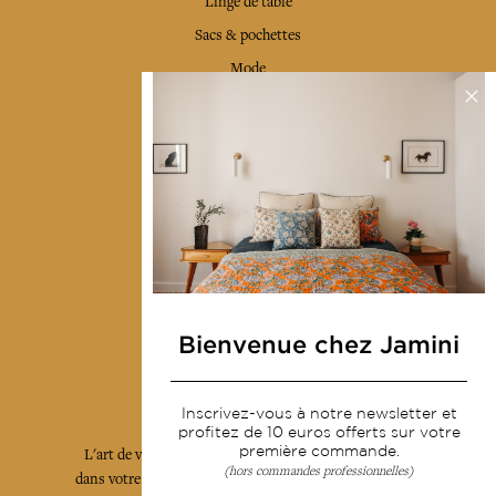
Linge de table
Sacs & pochettes
Mode
Services
Livraison & retour
CGV
Devenir revendeur
Notre communauté
Bienvenue chez Jamini
L'Art de Vivre Jamini
Inscrivez-vous à notre newsletter et
profitez de 10 euros offerts sur votre
première commande.
L'art de vivre JAMINI raconté avec poésie et élégance
(hors commandes professionnelles)
dans votre boîte mail. Inscrivez vous à notre newsletter