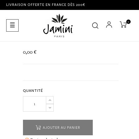
LIVRAISON OFFERTE EN FRANCE DÈS 200€
0
Basculer
☰
la
navigation
0,00 €
QUANTITÉ
AJOUTER AU PANIER