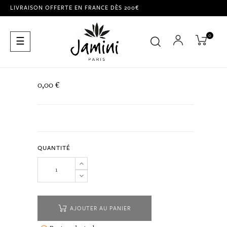
LIVRAISON OFFERTE EN FRANCE DÈS 200€
0
Basculer
☰
la
navigation
0,00 €
QUANTITÉ
AJOUTER AU PANIER