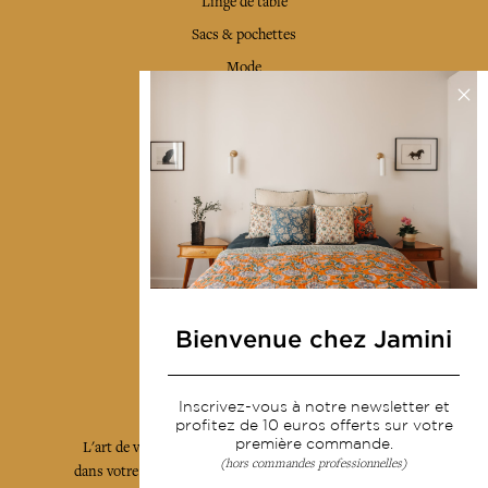
Linge de table
Sacs & pochettes
Mode
Services
Livraison & retour
CGV
Devenir revendeur
Notre communauté
Bienvenue chez Jamini
L'Art de Vivre Jamini
Inscrivez-vous à notre newsletter et
profitez de 10 euros offerts sur votre
première commande.
L'art de vivre JAMINI raconté avec poésie et élégance
(hors commandes professionnelles)
dans votre boîte mail. Inscrivez vous à notre newsletter