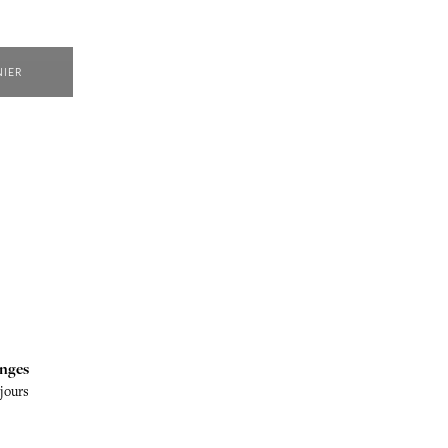
NIER
nges
 jours