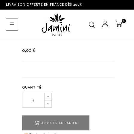
LIVRAISON OFFERTE EN FRANCE DÈS 200€
0
Basculer
☰
la
navigation
0,00 €
QUANTITÉ
AJOUTER AU PANIER