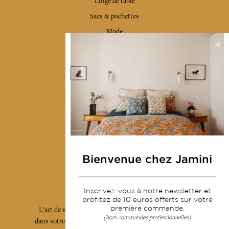
Linge de table
Sacs & pochettes
Mode
Services
Livraison & retour
CGV
Devenir revendeur
Notre communauté
Bienvenue chez Jamini
L'Art de Vivre Jamini
Inscrivez-vous à notre newsletter et
profitez de 10 euros offerts sur votre
première commande.
L'art de vivre JAMINI raconté avec poésie et élégance
(hors commandes professionnelles)
dans votre boîte mail. Inscrivez vous à notre newsletter