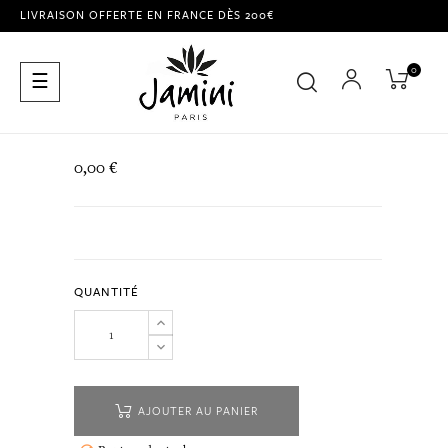
LIVRAISON OFFERTE EN FRANCE DÈS 200€
0
Basculer
☰
la
navigation
0,00 €
QUANTITÉ
AJOUTER AU PANIER