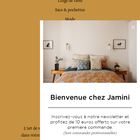
Linge de table
Sacs & pochettes
Mode
Services
Livraison & retour
CGV
Devenir revendeur
Notre communauté
Bienvenue chez Jamini
L'Art de Vivre Jamini
Inscrivez-vous à notre newsletter et
profitez de 10 euros offerts sur votre
première commande.
L'art de vivre JAMINI raconté avec poésie et élégance
(hors commandes professionnelles)
dans votre boîte mail. Inscrivez vous à notre newsletter